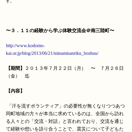
す
。
〜３．１１の経験から学ぶ体験交流会＠南三陸町〜
http://www.kodomo-
kai.or.jp/blog/2013/06/21/minamisanriku_boshuu/
【期間】
２０１３年７月２２日（月） 〜 ７月２６日
（金） 迄
【内容】
「汗を流すボランティア」の必要性が無くなりつつあつ
同町地域の方々が本当に求めているのは、全国から訪れ
る人々との「交流・対話」と言われており、交流を通じ
て経験や想いを語り合うことで、震災について子どもた