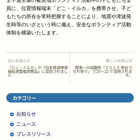
全子連主催の被災地ボランティア活動中の子どもたち全
員に、位置情報端末「どこ・イルカ」を携帯させ、子ど
もたちの所在を常時把握することにより、地震や津波発
生時等のいざという時に備え、安全なボランティア活動
体制を構築いたします。
古いお知らせ
新しいお知らせ
「どこ・イルカ」が『日本発達障害
関東一の祇園祭「２０１５ 熊谷う
福祉連盟推奨商品』に認定されまし
ちわ祭り」 7/20〜22 で活用されま
た
す。
カテゴリー
お知らせ
ニュース
プレスリリース